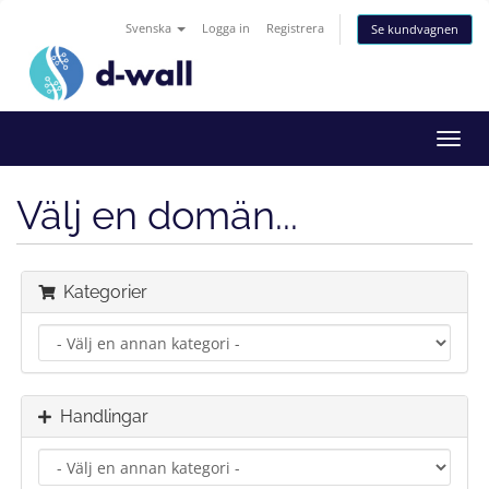
Svenska
Logga in
Registrera
Se kundvagnen
Toggl
navig
Välj en domän...
Kategorier
Handlingar