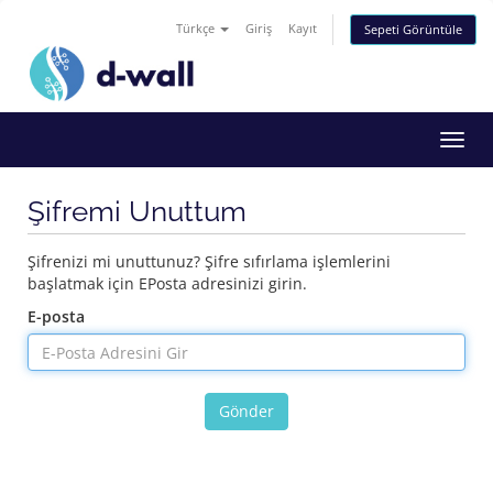
Türkçe
Giriş
Kayıt
Sepeti Görüntüle
Toggl
navig
Şifremi Unuttum
Şifrenizi mi unuttunuz? Şifre sıfırlama işlemlerini
başlatmak için EPosta adresinizi girin.
E-posta
Gönder