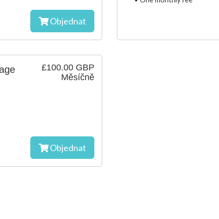
Objednat
£100.00 GBP
kage
Měsíčně
Objednat