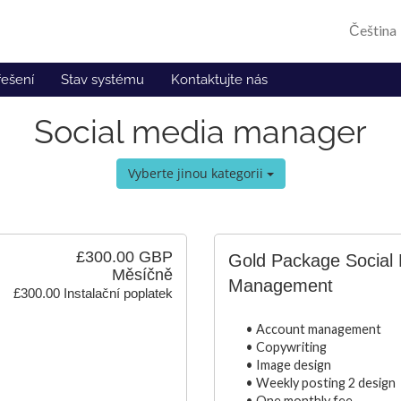
Čeština
řešení
Stav systému
Kontaktujte nás
Social media manager
Vyberte jinou kategorii
£300.00 GBP
Gold Package Social
Měsíčně
Management
£300.00 Instalační poplatek
• Account management
• Copywriting
• Image design
• Weekly posting 2 design
• One monthly fee