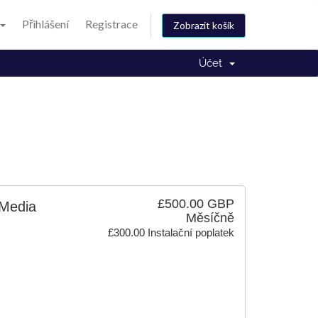
Přihlášení
Registrace
Zobrazit košík
Účet
£500.00 GBP
 Media
Měsíčně
£300.00 Instalační poplatek