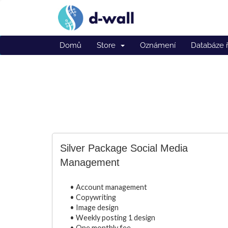
Domů
Store
Oznámení
Databáze 
Silver Package Social Media
Management
• Account management
• Copywriting
• Image design
• Weekly posting 1 design
• One monthly fee